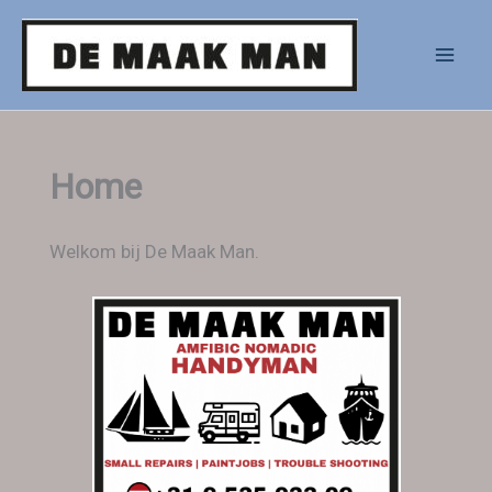
Ga
naar
de
inhoud
Home
Welkom bij De Maak Man.